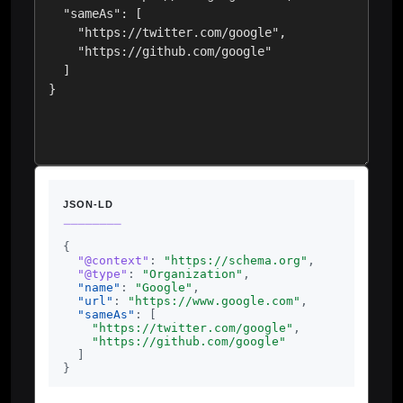
JSON-LD
————————
{
"@context"
:
"https://schema.org"
,
"@type"
:
"Organization"
,
"name"
:
"Google"
,
"url"
:
"https://www.google.com"
,
"sameAs"
:
[
"https://twitter.com/google"
,
"https://github.com/google"
]
}